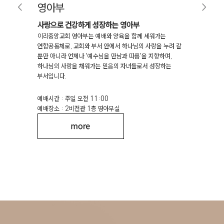
영아부
유치
사랑으로 건강하게 성장하는 영아부
하나님을
어서,
이리중앙교회 영아부는 예배와 양육을 함께 세워가는
이리중앙
연합공동체로, 교회와 부서 안에서 하나님의 사랑을 누려 갈
알고 믿어
함을
뿐만 아니라 언제나 '예수님을 만남과 따름'을 지향하며,
공동체입니
우고
하나님의 사랑을 채워가는 믿음의 자녀들로서 성장하는
다양한 
부서입니다.
돕습니다
예배시간 : 주일 오전 11:00
예배시간 
예배장소 : 2비전관 1층 영아부실
예배장소