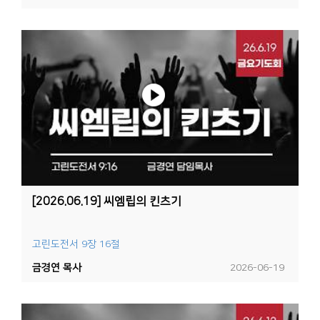
[2026.06.19] 씨엠립의 킨츠기
고린도전서 9장 16절
금경연 목사
2026-06-19