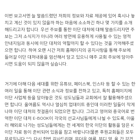
이번 보고서엔 늘 말씀드렸던 저희의 정보와 자료 제공에 있어 혹시나 놓
치고 계신 것이 있지 않을까 하는 마음에 소소하긴 하나 몇 가지를 소개
해드리고자 합니다. 우선 주보를 통한 이단 대처에 대해 말씀드리자면 주
보는 그저 소식지가 아니라 여러 방면에 유용하게 사용될 수 있는 영적
안내지임과 동시에 이단 대처의 역할까지 할 수 있다는 것을 기억해주셨
으면 합니다. 하여 오랜 시간 저희 홈페이지의 공지사항을 통해 주보에
들어갈 이단 대처내용을 엄선해서 담고 있으니 매주 교회 주보에 담아주
시면 도움이 되지 않을까 싶습니다.
거기에 더해 다음 세대를 위한 유튜브, 페이스북, 인스타 등 할 수 있는 한
여러 일을 통해 이단 관련 소식과 정보를 전하고 있고, 특히 홈페이지에
이단 사업체 등을 담아놓은 것도 성도님들과 교회에서 잘 활용해주셨으
면 합니다. 올여름도 역시나 열심히 업데이트 중인데 이러한 일들이 작게
나마 이단 대처의 첫걸음이 되었으면 합니다. 그리고 영어와 중국어로 번
역한 이단 대처 E-BOOK이 각국의 선교사님들에게 나뉠 수 있도록, 아울
러 해외로 나가는 성도님들에게는 전 세계의 한국 이단의 활동을 담은 K
이단 자료 등이 준비되어 있음을 참고 바랍니다(물론 후원교회들은 모두
무료입니다.^^). 다시 한번 감사드리며, 무더운 여름, 부디 영, 육 간 강건