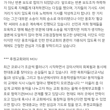
가 아닌 반론 보도로 합의가 되었답니다. 앞으로는 반론 보도조차 허락하
지 않도록 지혜롭게 대처하겠다는 다짐을 했으며, 기자들의 기사도 시비
거리가 되지 않도록 더욱 노력하여 기사를 작성하고자 합니다. 한 가지
더는 그간 대부분 소송이 저희 승소로 마무리됐으나 이단 옹호자 ‘황규
학’ 씨와의 소송은 계속해서 진행되고 있습니다. 선친과 저희 형제들을
모욕하고 명예 훼손한 부분에 대해 소송을 제기했지만 저희가 생각하는
결론에 도달하지 않아 현재 고등검찰청에 항고한 상태인데, 이단도 이단
이지만 이단 옹호자들로 인한 한국교회의 혼란이 가중되지 않도록 이 문
제에도 간절한 관심과 기도를 부탁드리고 싶습니다.
*** 후원교회와의 MOU
최근 코로나가 조금씩 물러나기 시작하면서 강의사역의 회복됨과 동시에
현대종교를 찾아오는 손길들이 늘고 있습니다. 귀한 목회자들(선교사님
들)과 성도님들, 그리고 청소년에서부터 초등학생들까지요! 동역자들과
의 교제와 식사 나눔이 얼마나 행복한지 모르겠습니다.^^ 아울러 좀 더
깊게 교제와 동역을 나누고자 하는 교회 등과는 올해 수원북부교회를 1
호로 협력기관(MOU) 관계를 맺고 있답니다. 현재도 여러 곳에서 연락이
오고 있는데 혹시나 귀 교회에서도 동참하길 원하신다면 함께 할 수 있었
으면 합니다. 현대종교는 귀한 섬김과 기도로 힘을 얻고, 후원교회들은