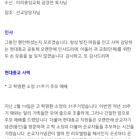
수신 : 이리중앙교회 금경연 목사님
참조 : 선교담당자님
인사
그동안 평안하셨는지 모르겠습니다. 항상 빚진 마음을 안고 사역 감당하
는 현대종교 공동체 오랜만에 인사드리며, 아울러 귀 교회(단체)를 위한
두 손 모음을 늘 잊지 않겠습니다. 감사하고, 또 감사드리며….
현대종교 사역
* 고 탁명환 소장 31주기 추모 예배
지난 2월 19일은 고 탁명환 소장의 31주기였습니다. 이번엔 작년 30주
기 때와는 달리 가족들만 모여 줌으로 조촐하게, 그러나 간절한 맘으로
추모 예배를 드렸답니다. 더불어 현대종교 직원들은 오랜만에 순교자기
념관(용인)을 방문하여 고 탁 소장과 더불어 순교자들을 추모하는 시간을
가졌습니다. 순교자기념관이 얼마 전 리모델링을 해서인지 곳곳마다 은