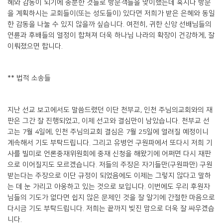
혜와 감동이 되기에 충분한 것들로 방문객들을 맞이했는데 혹시나 방문
을 계획하시는 교회들이(또는 성도들이) 있다면 저희가 받은 은혜와 동일
한 감동을 나눌 수 있지 않을까 싶습니다. 여전히, 귀한 신앙 선배님들의
연륜과 후배들의 열정이 합쳐져 더욱 하나님 나라의 확장이 건강하게, 잘
이뤄졌으면 합니다.
** 법적 소송들
지난 선교 보고에서도 말씀드렸던 이단 천부교, 인천 주님의교회와의 재
판은 그간 잘 진행되었고, 이제 선고와 결심만이 남았습니다. 천부교 선
고는 7월 4일에, 인천 주님의교회 결심은 7월 25일에 열려질 예정이니
계속해서 기도 부탁드립니다. 그리고 유병언 구원파에서 또다시 저희 기
사를 빌미로 언론중재위원회에 중재 신청을 해왔기에 어쩌면 다시 재판
으로 이어질지도 모르겠습니다. 저들의 주장은 자기들만(구원파만) 구원
받는다는 주장으로 이단 규정이 되었음에도 이제는 그렇지 않다고 말하
는 데 눈 가리고 아웅하고 있는 것으로 보입니다. 이번에도 우리 후원자
님들의 기도가 없다면 쉽지 않은 문제인 것을 잘 알기에 간절한 마음으로
다시금 기도 부탁드립니다. 저희는 끝까지 빚진 맘으로 더욱 잘 싸우겠습
니다.